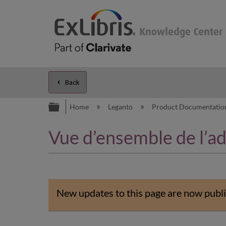
Back
Expand/collapse global hierarc
Home
Leganto
Product Documentati
Vue d’ensemble de l’ad
New updates to this page are now publi