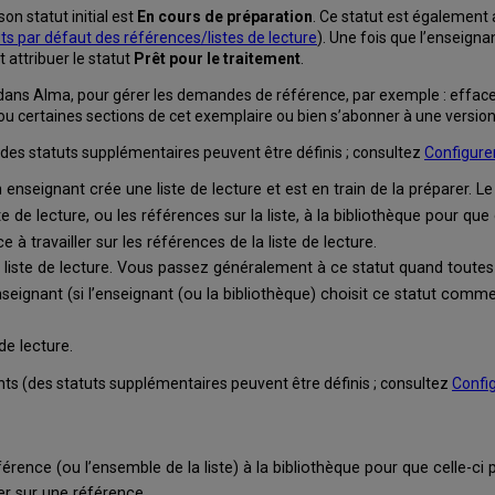
on statut initial est
En cours de préparation
. Ce statut est également 
uts par défaut des références/listes de lecture
). Une fois que l’enseignan
t attribuer le statut
Prêt pour le traitement
.
dans Alma, pour gérer les demandes de référence, par exemple : effacer 
u certaines sections de cet exemplaire ou bien s’abonner à une version
des statuts supplémentaires peuvent être définis ; consultez
Configurer
un enseignant crée une liste de lecture et est en train de la préparer. Le
ste de lecture, ou les références sur la liste, à la bibliothèque pour qu
à travailler sur les références de la liste de lecture.
 la liste de lecture. Vous passez généralement à ce statut quand to
seignant (si l’enseignant (ou la bibliothèque) choisit ce statut comme s
de lecture.
nts (des statuts supplémentaires peuvent être définis ; consultez
Config
férence (ou l’ensemble de la liste) à la bibliothèque pour que celle-ci
er sur une référence.