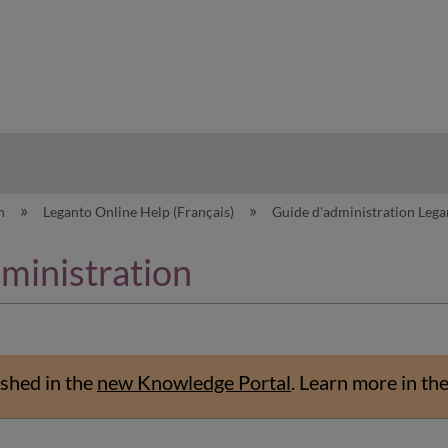
hy
on
Leganto Online Help (Français)
Guide d'administration Leg
ministration
shed in the
new Knowledge Portal
.
Learn more in th