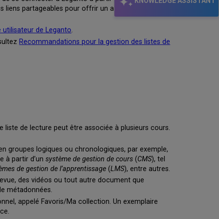
KNOWLEDGE ASSISTANT
 liens partageables pour offrir un accès invité à un
 utilisateur de Leganto
.
sultez
Recommandations pour la gestion des listes de
e liste de lecture peut être associée à plusieurs cours.
te en groupes logiques ou chronologiques, par exemple,
e à partir d’un
système de gestion de cours
(
CMS
), tel
èmes de gestion de l’apprentissage
(
LMS
), entre autres.
e revue, des vidéos ou tout autre document que
 de métadonnées.
onnel, appelé Favoris/Ma collection. Un exemplaire
ce.