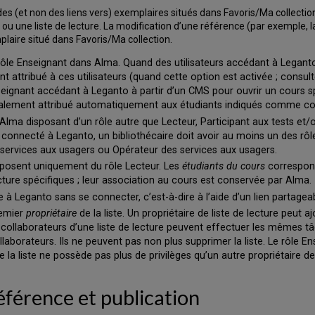
des (et non des liens vers) exemplaires situés dans Favoris/Ma collectio
u une liste de lecture. La modification d’une référence (par exemple, l
laire situé dans Favoris/Ma collection.
 rôle Enseignant dans Alma. Quand des utilisateurs accédant à Legant
 attribué à ces utilisateurs (quand cette option est activée ; consul
nseignant accédant à Leganto à partir d’un CMS pour ouvrir un cours s
galement attribué automatiquement aux étudiants indiqués comme coll
Alma disposant d’un rôle autre que Lecteur, Participant aux tests et/
connecté à Leganto, un bibliothécaire doit avoir au moins un des rôle
 services aux usagers ou Opérateur des services aux usagers.
sposent uniquement du rôle Lecteur. Les
étudiants du cours
correspond
ture spécifiques ; leur association au cours est conservée par Alma.
Leganto sans se connecter, c’est-à-dire à l’aide d’un lien partageab
remier
propriétaire
de la liste. Un propriétaire de liste de lecture peut a
 collaborateurs d’une liste de lecture peuvent effectuer les mêmes tâc
ollaborateurs. Ils ne peuvent pas non plus supprimer la liste. Le rôle 
e la liste ne possède pas plus de privilèges qu’un autre propriétaire de l
référence et publication