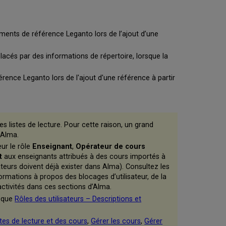
des
liens
vers
ents de référence Leganto lors de l’ajout d’une
Leganto
Tâches
acés par des informations de répertoire, lorsque la
préalables
à
nce Leganto lors de l'ajout d'une référence à partir
l’administration
Informations
supplémentaires
à
propos
 listes de lecture. Pour cette raison, un grand
de
’Alma.
l’expérience
eur le rôle
Enseignant
,
Opérateur de cours
Leganto
t
aux enseignants attribués à des cours importés à
Nombre
ateurs doivent déjà exister dans Alma). Consultez les
maximum
ormations à propos des blocages d’utilisateur, de la
recommandé
activités dans ces sections d’Alma.
d'exemplaires
i que
Rôles des utilisateurs – Descriptions et
Stockage
des
fichiers
istes de lecture et des cours
,
Gérer les cours
,
Gérer