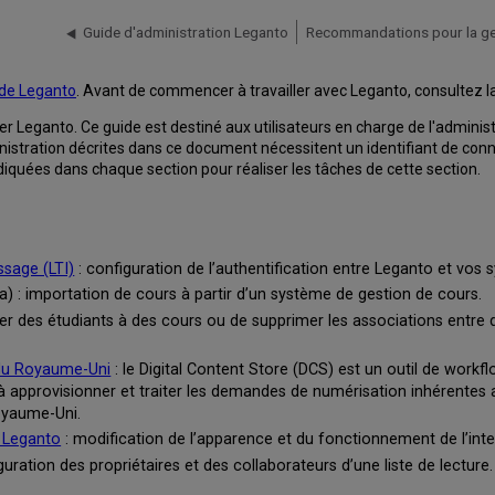
Guide d'administration Leganto
Recommandations pour la ges
 de Leganto
. Avant de commencer à travailler avec Leganto, consultez la
er Leganto. Ce guide est destiné aux utilisateurs en charge de l'adminis
dministration décrites dans ce document nécessitent un identifiant de co
ndiquées dans chaque section pour réaliser les tâches de cette section.
issage (LTI)
: configuration de l’authentification entre Leganto et vos
) : importation de cours à partir d’un système de gestion de cours.
r des étudiants à des cours ou de supprimer les associations entre d
) du Royaume-Uni
: le Digital Content Store (DCS) est un outil de workfl
à approvisionner et traiter les demandes de numérisation inhérentes a
Royaume-Uni.
e Leganto
: modification de l’apparence et du fonctionnement de l’inte
guration des propriétaires et des collaborateurs d’une liste de lecture.