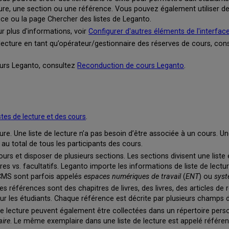
ure, une section ou une référence. Vous pouvez également utiliser des
ence ou la page Chercher des listes de Leganto.
r plus d'informations, voir
Configurer d'autres éléments de l'interface
 lecture en tant qu’opérateur/gestionnaire des réserves de cours, con
ours Leganto, consultez
Reconduction de cours Leganto
.
istes de lecture et des cours
.
ure. Une liste de lecture n’a pas besoin d’être associée à un cours. Un
u total de tous les participants des cours.
ours et disposer de plusieurs sections. Les sections divisent une lis
 vs. facultatifs. Leganto importe les informations de liste de lectur
 CMS sont parfois appelés
espaces numériques de travail
(
ENT
) ou
syst
s références sont des chapitres de livres, des livres, des articles d
r les étudiants. Chaque référence est décrite par plusieurs champs
 de lecture peuvent également être collectées dans un répertoire pers
aire
. Le même exemplaire dans une liste de lecture est appelé référen