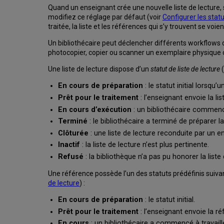
Quand un enseignant crée une nouvelle liste de lecture, s
modifiez ce réglage par défaut (voir
Configurer les stat
traitée, la liste et les références qui s’y trouvent se voien
Un bibliothécaire peut déclencher différents workflows 
photocopier, copier ou scanner un exemplaire physique o
Une liste de lecture dispose d’un
statut de liste de lecture
(
En cours de préparation
: le statut initial lorsqu’
Prêt pour le traitement
: l’enseignant envoie la li
En cours d’exécution
: un bibliothécaire commence 
Terminé
: le bibliothécaire a terminé de préparer
Clôturée
: une liste de lecture reconduite par un en
Inactif
: la liste de lecture n’est plus pertinente.
Refusé
: la bibliothèque n’a pas pu honorer la liste 
Une référence possède l’un des statuts prédéfinis suiva
de lecture
) :
En cours de préparation
: le statut initial.
Prêt pour le traitement
: l’enseignant envoie la ré
En cours
: un bibliothécaire a commencé à travaill