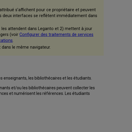
Cookies
de
ttribué s’affichent pour ce propriétaire et peuvent
Leganto
des deux interfaces se reflètent immédiatement dans
Expiration
de
 les attendent dans Leganto et 2) mettent à jour
la
agers (voir
Configurer des traitements de services
session
cations
.
Leganto
t dans le même navigateur.
Forcer
la
connexion
s enseignants, les bibliothécaires et les étudiants.
gnants et/ou les bibliothécaires peuvent collecter les
nces et numérisent les références. Les étudiants