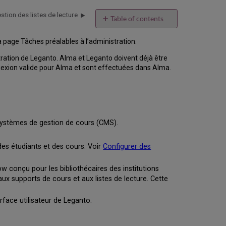
tion des listes de lecture
Table of contents
Présentation
 page Tâches préalables à l’administration.
de
Leganto
tration de Leganto. Alma et Leganto doivent déjà être
Fonctionnalités
nnexion valide pour Alma et sont effectuées dans Alma.
clés
de
Leganto
Terminologie
Statuts
 systèmes de gestion de cours (CMS).
de
liste
de
es étudiants et des cours. Voir
Configurer des
lecture,
référence
ow conçu pour les bibliothécaires des institutions
et
ux supports de cours et aux listes de lecture. Cette
publication
Rapports
rface utilisateur de Leganto.
et
Analytique
Créer