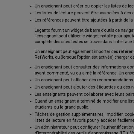
Un enseignant peut créer ou copier les listes de le
Les listes de lecture peuvent être associées à des 
Les références peuvent être ajoutées à partir de la b
Leganto fournit un widget de barre d’outils de navig
l’enseignant peut utiliser le widget installé pour ajo
complète des sites testés se trouve dans l’interface
Un enseignant peut également importer des références
RefWorks, ou (lorsque l’option est activée) charger d
Un enseignant peut consulter des informations conce
ayant commenté, vu ou aimé la référence. Un enseig
Un enseignant peut afficher des recommandations d’ar
Un enseignant peut ajouter des étiquettes ou des n
Les enseignants peuvent collaborer avec leurs pairs p
Quand un enseignant a terminé de modifier une liste, 
étudiants ou le grand public.
Tâches de gestion supplémentaires : modifier, copi
listes de lecture en favoris pour y accéder facileme
Un administrateur peut configurer l’authentification
d’interopérabilité des outils d’apprentissage (LTI)