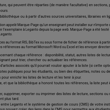
cture, qui peuvent être réparties (de manière facultative) en sections
cours.
ibliothèque ou à partir d’autres sources universitaires, librairies en l
ation appelé Marque-Page qu’un enseignant peut installer sur n’importe
uter l’exemplaire à Leganto depuis la page web. Marque-Page a été testé e
 Leganto.
 au format RIS, BibTex ou sous forme de fichier de référence à partir 
es références au format Microsoft Word ou Excel et les envoyer directeme
rnant chaque référence : disponibilité, statut, autres listes de lect
nant peut trier, chercher ou actualiser les références.
ticles associés qu’il pourrait vouloir ajouter à la liste (si cette opti
otes publiques pour les étudiants, ou bien des étiquettes, notes ou d
our enrichir les listes de lecture et les tenir à jour.
et que la bibliothèque a honoré toutes les références, la liste peut êtr
er, supprimer, exporter ou imprimer des listes de lecture, sections 
nt plus tard.
 entre Leganto et le système de gestion de cours (CMS) de votre institu
. Vous pouvez créer des liens dans le CMS pour permettre aux étudian