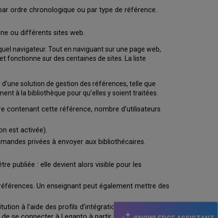
, par ordre chronologique ou par type de référence.
igne ou différents sites web.
 quel navigateur. Tout en naviguant sur une page web,
t fonctionne sur des centaines de sites. La liste
d’une solution de gestion des références, telle que
nt à la bibliothèque pour qu’elles y soient traitées.
ure contenant cette référence, nombre d’utilisateurs
on est activée).
emandes privées à envoyer aux bibliothécaires.
e publiée : elle devient alors visible pour les
ou références. Un enseignant peut également mettre des
tion à l’aide des profils d’intégration
ts de se connecter à Leganto à partir du CMS et