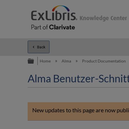
Back
Expand/collapse global hierarc
Home
Alma
Product Documentation
Alma Benutzer-Schnitt
New updates to this page are now publi