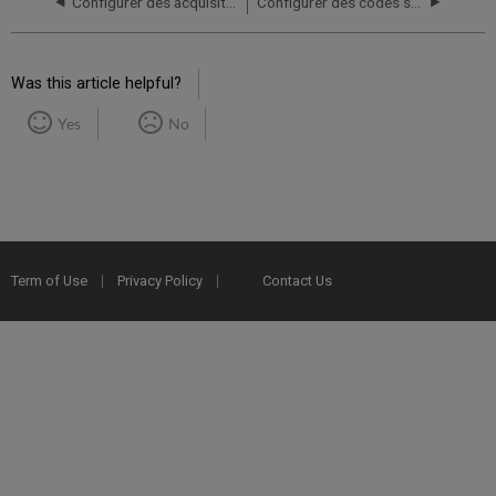
Configurer des acquisitions
Configurer des codes statistiques
Was this article helpful?
Yes
No
Term of Use
Privacy Policy
Contact Us
2025 Ex Libris. All rights reserved