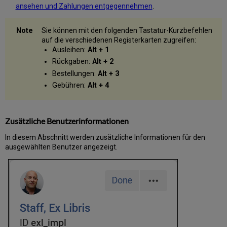
ansehen und Zahlungen entgegennehmen
.
Aktionen
für
Ausleihen
Sie können mit den folgenden Tastatur-Kurzbefehlen
Rückgabe
auf die verschiedenen Registerkarten zugreifen:
von
Ausleihen:
Alt + 1
Ausleihen
Rückgaben:
Alt + 2
Rückgaben
Bestellungen:
Alt + 3
verwalten
Gebühren:
Alt + 4
Zugriff
auf
die
Seite
Zusätzliche Benutzerinformationen
Rückgaben
In diesem Abschnitt werden zusätzliche Informationen für den
für
ausgewählten Benutzer angezeigt.
einen
spezifischen
Benutzer
Exemplare
zurückgeben
Rückgabe
eines
Exemplars