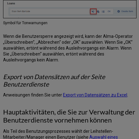
Ansicht
der
Gebühren
für
Symbol für Tonwarnungen
einen
Benutzer
Wenn die Benutzersperre angezeigt wird, kann der Alma-Operator
Suche
„Überschreiben“, „Abbrechen“ oder „OK“ auswählen. Wenn Sie „OK“
nach
auswählen, ertönt während des Ausleihvorgangs ein Alarm. Wenn
den
Sie „Überschreiben“ auswählen, ertönt während des
Gebühren
Ausleihvorgangs kein Alarm.
eines
Benutzers
Sortieren
Export von Datensätzen auf der Seite
der
Benutzerdienste
Gebühren
eines
Anweisungen finden Sie unter
Export von Datensätzen zu Excel
.
Benutzers
Filtern
Hauptaktivitäten, die Sie zur Verwaltung der
der
Gebühren
Benutzerdienste vornehmen können
Ines
Benutzers.
Als Teil des Benutzungsprozesses wählt der Leihstellen-
Anzeigeoptionen
Mitarbeiter/Manager einen Benutzer (siehe
Auswahl eines