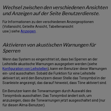
Filter
löschen
Wechsel zwischen den verschiedenen Ansichten
Sortieren
und Anzeigen auf der Seite Benutzerdienste.
von
Bestellungen
Für Informationen zu den verschiedenen Anzeigeoptionen
Anzeigeoptionen
(Vollansicht, Geteilte Ansicht, Tabellenansicht
für
usw.) siehe
Anzeigen
.
Bestellungen
Exportieren
Aktivieren von akustischen Warnungen für
von
Sperren
Bestellungen
Verwalten
Wenn das System so eingerichtet ist, dass bei Sperren an der
von
Leihstelle akustische Warnungen ausgegeben werden (siehe
Gebühren
Konfiguration von Leihstellen
), kann ein Benutzer diese Warnungen
Zugriff
ein- und ausschalten. Sobald die Funktion für eine Leihstelle
auf
aktiviert ist, wird den Benutzern dieser Stelle das Tonsymbol in der
die
Scanleiste angezeigt, das darauf hinweist, dass Töne aktiviert sind.
Seite
Gebühren
Ein Benutzer kann die Tonwarnungen durch Auswahl des
Tonsymbols ausschalten. Das Tonsymbol ändert sich, um
Anzeige
anzuzeigen, dass die Tonwarnungen jetzt ausgeschaltet sind (nur
von
für diesen Alma-Benutzer).
Gebühren