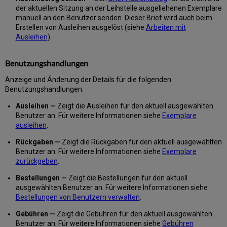
Ein
der aktuellen Sitzung an der Leihstelle ausgeliehenen Exemplare
Exemplar
manuell an den Benutzer senden. Dieser Brief wird auch beim
als
Erstellen von Ausleihen ausgelöst (siehe
Arbeiten mit
Verloren
Ausleihen
).
angeben
Ein
Benutzungshandlungen
Exemplar
als
Anzeige und Änderung der Details für die folgenden
Gefunden
Benutzungshandlungen:
angeben
Angabe,
Ausleihen —
Zeigt die Ausleihen für den aktuell ausgewählten
dass
Benutzer an. Für weitere Informationen siehe
Exemplare
ein
ausleihen
.
Exemplar
Rückgaben —
Zeigt die Rückgaben für den aktuell ausgewählten
angeblich
Benutzer an. Für weitere Informationen siehe
zurückgegeben
Exemplare
zurückgeben
.
wurde
Verlustmeldungen
Bestellungen —
Zeigt die Bestellungen für den aktuell
verwalten
ausgewählten Benutzer an. Für weitere Informationen siehe
Löschen
Bestellungen von Benutzern verwalten
.
von
Ausleihen
Gebühren —
Zeigt die Gebühren für den aktuell ausgewählten
Benutzer an. Für weitere Informationen siehe
Gebühren
Gesammelte