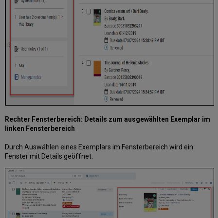
Registrierung
von
Benutzern
anderer
Institutionen
im
Benutzungsnetzwerk
Importieren
von
Benutzern
aus
einem
Studenten-
Rechter Fensterbereich: Details zum ausgewählten Exemplar im
Verwaltungssystem
linken Fensterbereich
Die
Durch Auswählen eines Exemplars im Fensterbereich wird ein
Benutzerrolle
Fenster mit Details geöffnet.
verlängern
Benutzerinformationen
konfigurieren
Verwalten
der
Ausleihen