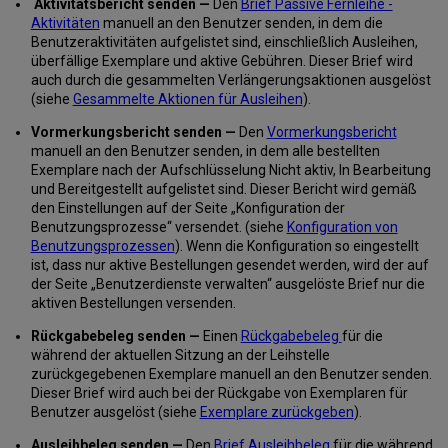
Aktivitätsbericht senden —
Den
Brief Passive Fernleihe -
Exemplars
Aktivitäten
manuell an den Benutzer senden, in dem die
während
Benutzeraktivitäten aufgelistet sind, einschließlich Ausleihen,
eines
überfällige Exemplare und aktive Gebühren. Dieser Brief wird
Ausleihprozesses
auch durch die gesammelten Verlängerungsaktionen ausgelöst
Erstellen
(siehe
Gesammelte Aktionen für Ausleihen
).
von
Vormerkungsbericht senden —
Den
Vormerkungsbericht
Bearbeitungsaufträgen
manuell an den Benutzer senden, in dem alle bestellten
für
Exemplare nach der Aufschlüsselung Nicht aktiv, In Bearbeitung
Ausleihen
und Bereitgestellt aufgelistet sind. Dieser Bericht wird gemäß
Verlängern
den Einstellungen auf der Seite „Konfiguration der
von
Benutzungsprozesse“ versendet. (siehe
Konfiguration von
Ausleihen
Benutzungsprozessen
). Wenn die Konfiguration so eingestellt
Erneute
ist, dass nur aktive Bestellungen gesendet werden, wird der auf
Ausleihe
der Seite „Benutzerdienste verwalten“ ausgelöste Brief nur die
von
aktiven Bestellungen versenden.
Exemplaren
Arbeiten
Rückgabebeleg senden —
Einen
Rückgabebeleg
für die
mit
während der aktuellen Sitzung an der Leihstelle
verlorenen
zurückgegebenen Exemplare manuell an den Benutzer senden.
und
Dieser Brief wird auch bei der Rückgabe von Exemplaren für
zurückgegebenen
Benutzer ausgelöst (siehe
Exemplare zurückgeben
).
Exemplaren
Ausleihbeleg senden —
Den
Brief Ausleihbeleg
für die während