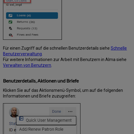
Anzeige
der
Historie
für
eine
spezifische
Ausleihe
So
zeigen
Für einen Zugriff auf die schnellen Benutzerdetails siehe
Schnelle
Sie
Benutzerverwaltung
.
die
Für weitere Informationen zur Arbeit mit Benutzern in Alma siehe
Warteschlange
Verwalten von Benutzern
.
an
Bestellungen
Benutzerdetails, Aktionen und Briefe
für
ein
Klicken Sie auf das Aktionsmenü-Symbol, um auf die folgenden
Exemplar
Informationen und Briefe zuzugreifen:
an
Anzeige
der
Richtlinien
für
Ausleihen