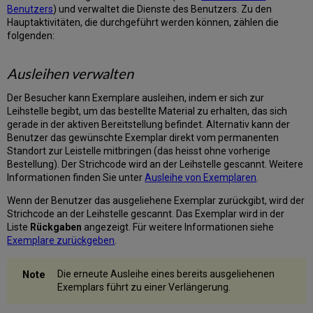
für
Benutzers
) und verwaltet die Dienste des Benutzers. Zu den
Gebühren
Hauptaktivitäten, die durchgeführt werden können, zählen die
Exportieren
folgenden:
von
Gebühren
Ausleihen verwalten
Hinzufügen
von
Der Besucher kann Exemplare ausleihen, indem er sich zur
Gebühren
Leihstelle begibt, um das bestellte Material zu erhalten, das sich
Bezahlung
gerade in der aktiven Bereitstellung befindet. Alternativ kann der
von
Benutzer das gewünschte Exemplar direkt vom permanenten
Gebühren
Standort zur Leistelle mitbringen (das heisst ohne vorherige
Bestellung). Der Strichcode wird an der Leihstelle gescannt. Weitere
Bezahlen
Informationen finden Sie unter
Ausleihe von Exemplaren
.
spezifischer
Gebühren
Wenn der Benutzer das ausgeliehene Exemplar zurückgibt, wird der
Gesammelte
Strichcode an der Leihstelle gescannt. Das Exemplar wird in der
Bezahlung
Liste
Rückgaben
angezeigt. Für weitere Informationen siehe
von
Exemplare zurückgeben
.
Gebühren
Erlassen
Die erneute Ausleihe eines bereits ausgeliehenen
von
Exemplars führt zu einer Verlängerung.
Gebühren
Erlassen