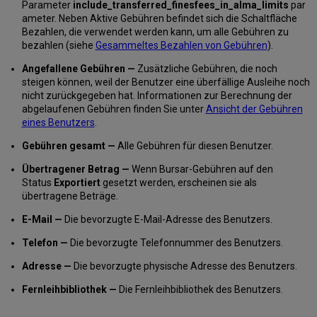
Exemplare
Parameter
include_transferred_finesfees_in_alma_limits
par
ameter. Neben Aktive Gebühren befindet sich die Schaltfläche
Hinweise
Bezahlen, die verwendet werden kann, um alle Gebühren zu
auf
bezahlen (siehe
Gesammeltes Bezahlen von Gebühren
).
zusätzliche
Informationen
Angefallene Gebühren —
Zusätzliche Gebühren, die noch
für
steigen können, weil der Benutzer eine überfällige Ausleihe noch
zurückgegebene
nicht zurückgegeben hat. Informationen zur Berechnung der
Exemplare
abgelaufenen Gebühren finden Sie unter
Ansicht der Gebühren
Ansicht
eines Benutzers
.
der
Ausleihhistorie
Gebühren gesamt —
Alle Gebühren für diesen Benutzer.
für
Übertragener Betrag —
Wenn Bursar-Gebühren auf den
einen
Status
Exportiert
gesetzt werden, erscheinen sie als
Benutzer
übertragene Beträge.
in
der
E-Mail —
Die bevorzugte E-Mail-Adresse des Benutzers.
Registerkarte
Rückgaben
Telefon —
Die bevorzugte Telefonnummer des Benutzers.
Anzeigeoptionen
für
Adresse —
Die bevorzugte physische Adresse des Benutzers.
Rückgaben
Fernleihbibliothek —
Die Fernleihbibliothek des Benutzers.
Export
von