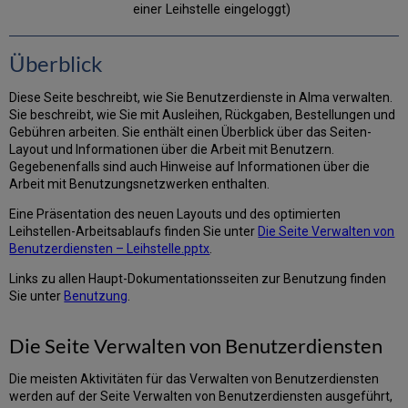
Fensterbereich:
einer Leihstelle eingeloggt)
Benutzungshandlungen
und
Überblick
Benutzerinformationen
Benutzerinformation
Diese Seite beschreibt, wie Sie Benutzerdienste in Alma verwalten.
Benutzerdetails,
Sie beschreibt, wie Sie mit Ausleihen, Rückgaben, Bestellungen und
Aktionen
Gebühren arbeiten. Sie enthält einen Überblick über das Seiten-
und
Layout und Informationen über die Arbeit mit Benutzern.
Briefe
Gegebenenfalls sind auch Hinweise auf Informationen über die
Benutzungshandlungen
Arbeit mit Benutzungsnetzwerken enthalten.
Zusätzliche
Eine Präsentation des neuen Layouts und des optimierten
Benutzerinformationen
Leihstellen-Arbeitsablaufs finden Sie unter
Die Seite Verwalten von
Benutzer-
Benutzerdiensten – Leihstelle.pptx
.
und
Systemnotizen
Links zu allen Haupt-Dokumentationsseiten zur Benutzung finden
Rechter
Sie unter
Benutzung
.
Fensterbereich:
Details
Die Seite Verwalten von Benutzerdiensten
zum
ausgewählten
Exemplar
Die meisten Aktivitäten für das Verwalten von Benutzerdiensten
im
werden auf der Seite Verwalten von Benutzerdiensten ausgeführt,