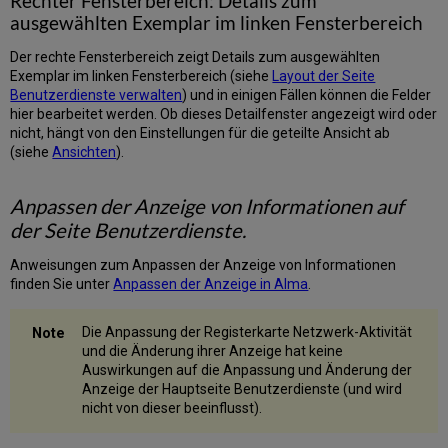
Rechter Fensterbereich: Details zum
Bestellungen
ausgewählten Exemplar im linken Fensterbereich
Anzeige
des
Der rechte Fensterbereich zeigt Details zum ausgewählten
Titels
Exemplar im linken Fensterbereich (siehe
Layout der Seite
einer
Benutzerdienste verwalten
) und in einigen Fällen können die Felder
Bestellung
hier bearbeitet werden. Ob dieses Detailfenster angezeigt wird oder
in
nicht, hängt von den Einstellungen für die geteilte Ansicht ab
den
(siehe
Ansichten
).
Suchergebnissen
Suche
auf
Anpassen der Anzeige von Informationen auf
der
der Seite Benutzerdienste.
Seite
Bestellungen
Anweisungen zum Anpassen der Anzeige von Informationen
Filtern
finden Sie unter
Anpassen der Anzeige in Alma
.
von
Bestellungen
Die Anpassung der Registerkarte Netzwerk-Aktivität
Typ
und die Änderung ihrer Anzeige hat keine
Status
Auswirkungen auf die Anpassung und Änderung der
Anzeige der Hauptseite Benutzerdienste (und wird
Arbeitsablauf-
nicht von dieser beeinflusst).
Schritt
Alle