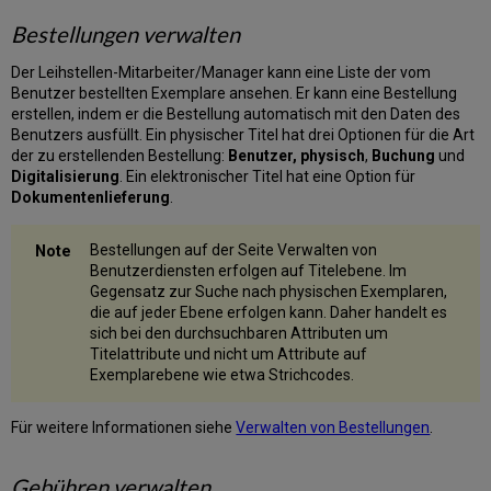
spezifischer
Bestellungen verwalten
Gebühren
Gesammeltes
Der Leihstellen-Mitarbeiter/Manager kann eine Liste der vom
Erlassen
Benutzer bestellten Exemplare ansehen. Er kann eine Bestellung
von
erstellen, indem er die Bestellung automatisch mit den Daten des
Gebühren
Benutzers ausfüllt. Ein physischer Titel hat drei Optionen für die Art
Bestreiten
der zu erstellenden Bestellung:
Benutzer, physisch
,
Buchung
und
von
Digitalisierung
. Ein elektronischer Titel hat eine Option für
Gebühren
Dokumentenlieferung
.
Verknüpfen
von
Bestellungen auf der Seite Verwalten von
Gebühren
Benutzerdiensten erfolgen auf Titelebene. Im
mit
Gegensatz zur Suche nach physischen Exemplaren,
Exemplaren
die auf jeder Ebene erfolgen kann. Daher handelt es
Manuelle
sich bei den durchsuchbaren Attributen um
Erfassung
Titelattribute und nicht um Attribute auf
von
Exemplarebene wie etwa Strichcodes.
Online-
Zahlungen
Für weitere Informationen siehe
Verwalten von Bestellungen
.
Benutzerbenachrichtigungen
über
Gebühren
Gebühren verwalten