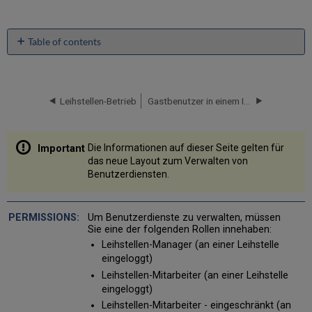
Table of contents
Überblick
Die
Seite
Leihstellen-Betrieb
Gastbenutzer in einem InnReach-Netzwerk
Verwalten
von
Benutzerdiensten
Die Informationen auf dieser Seite gelten für
Zugriff
das neue Layout zum Verwalten von
auf
Benutzerdiensten.
die
Seite
Benutzerdienste
verwalten
Um Benutzerdienste zu verwalten, müssen
Sie eine der folgenden Rollen innehaben:
Layout
Leihstellen-Manager (an einer Leihstelle
der
eingeloggt)
Seite
Benutzerdienste
Leihstellen-Mitarbeiter (an einer Leihstelle
verwalten
eingeloggt)
Linker
Leihstellen-Mitarbeiter - eingeschränkt (an