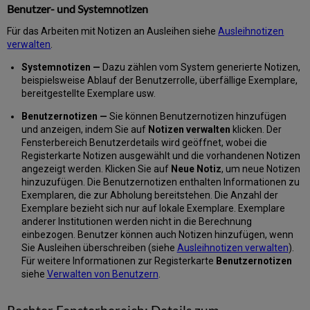
Rückgaben
Benutzer- und Systemnotizen
Verwalten
Für das Arbeiten mit Notizen an Ausleihen siehe
Ausleihnotizen
von
verwalten
.
Benutzerbestellungen
Zugriff
Systemnotizen —
Dazu zählen vom System generierte Notizen,
auf
beispielsweise Ablauf der Benutzerrolle, überfällige Exemplare,
die
bereitgestellte Exemplare usw.
Seite
Benutzernotizen —
Sie können Benutzernotizen hinzufügen
Bestellungen
und anzeigen, indem Sie auf
Notizen verwalten
klicken. Der
Bestellen
Fensterbereich Benutzerdetails wird geöffnet, wobei die
von
Registerkarte Notizen ausgewählt und die vorhandenen Notizen
Exemplaren
angezeigt werden. Klicken Sie auf
Neue Notiz
, um neue Notizen
Bearbeiten
hinzuzufügen. Die Benutzernotizen enthalten Informationen zu
von
Exemplaren, die zur Abholung bereitstehen. Die Anzahl der
Bestellungen
Exemplare bezieht sich nur auf lokale Exemplare. Exemplare
Stornieren
anderer Institutionen werden nicht in die Berechnung
von
einbezogen. Benutzer können auch Notizen hinzufügen, wenn
Bestellungen
Sie Ausleihen überschreiben (siehe
Ausleihnotizen verwalten
).
Ändern
Für weitere Informationen zur Registerkarte
Benutzernotizen
des
siehe
Verwalten von Benutzern
.
Ablaufdatums
für