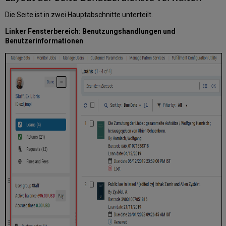
Seiten-
Timeout
Die Seite ist in zwei Hauptabschnitte unterteilt.
konfigurieren
Linker Fensterbereich: Benutzungshandlungen und
Datensätze
Benutzerinformationen
exportieren
Benutzer
verwalten
Auswahl
eines
Benutzers
Bearbeiten
von
Benutzer-
Informationen
Registrieren
und
Importieren
von
Benutzern
Registrieren
neuer
Benutzer