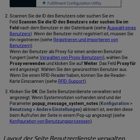
Bestellungen
verwalten
Scannen Sie die ID des Benutzers oder suchen Sie im
Gebühren
Feld
Scannen Sie die ID des Benutzers oder suchen Sie im
verwalten
Feld
nach dem Benutzer in der Datenbank (siehe
Auswahl eines
Verwalten
Benutzers
). Wenn der Benutzer nicht registriert ist, müssen Sie
von
ihn registrieren (siehe
Registrieren und importieren von
Benutzerinformationen
Benutzern
).
Arbeiten
Wenn der Benutzer als Proxy für einen anderen Benutzer
mit
fungiert (siehe
Verwalten von Proxy-Benutzern
), wählen Sie
Benutzungsnetzwerken
Proxy verwenden
und klicken Sie auf
Weiter
. Das Feld
Proxy für
Benutzungs-
wird angezeigt. Wählen Sie den gewünschten Benutzer aus.
Netzwerkaktivitäten
Wenn Sie einen RFID-Reader haben, können Sie die Reader-
anzeigen
Karte Einscannen (siehe
RFID-Support
).
Exemplare
Klicken Sie
OK
. Die Seite Benutzerdienste verwalten wird
von
angezeigt. Wenn Systemnotizen vorhanden sind und der
anderen
Parameter
popup_message_system_notes
(
Konfiguration >
Institutionen
Benutzung > Andere Einstellungen)
aktiviert ist, werden diese
scannen
beim Aufrufen der Seite in einem Pop-up angezeigt (siehe
Vom
Konfiguration von Benutzungsprozessen
).
Social
Account
trennen
Layout der Seite Benutzerdienste verwalten