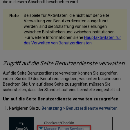
linken
die in diesem Abschnitt beschrieben wird.
Fensterbereich
Anpassen
Beispiele für Aktivitäten, die nicht auf der Seite
der
Verwaltung von Benutzerdiensten ausgeführt
Anzeige
werden, sind die Schaffung von Beziehungen
von
zwischen Bibliotheken und zwischen Institutionen.
Informationen
Für weitere Informationen siehe
Hauptaktivitäten für
auf
das Verwalten von Benutzerdiensten
.
der
Seite
Benutzerdienste.
Zugriff auf die Seite Benutzerdienste verwalten
Wechsel
zwischen
Auf die Seite Benutzerdienste verwalten können Sie zugreifen,
den
indem Sie die ID des Benutzers eingeben, wie unten beschrieben.
verschiedenen
Beachten Sie: Um auf diese Seite zuzugreifen, müssen Sie
Ansichten
sicherstellen, dass der Standort auf eine Leihstelle eingestellt ist.
und
Anzeigen
Um auf die Seite Benutzerdienste verwalten zuzugreifen
auf
der
Navigieren Sie zu
Benutzung > Benutzerdienste verwalten
.
Seite
Benutzerdienste.
Aktivieren