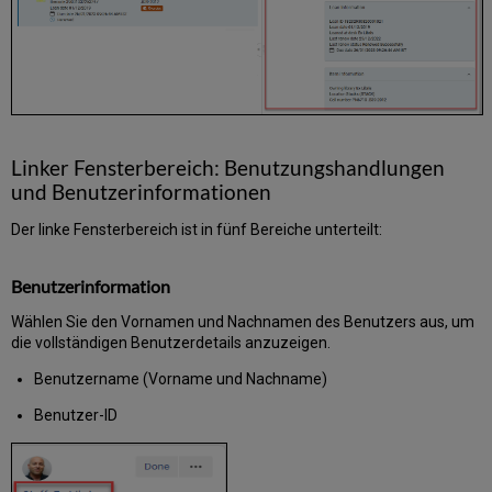
Zugriff
auf
die
Seite
Ausleihen
Anzeige
der
Ausleihen
Linker Fensterbereich: Benutzungshandlungen
eines
und Benutzerinformationen
Benutzers
Anzeige
Der linke Fensterbereich ist in fünf Bereiche unterteilt:
der
Ausleihinformationen
Benutzerinformation
Suche
nach
Wählen Sie den Vornamen und Nachnamen des Benutzers aus, um
Ausleihen
die vollständigen Benutzerdetails anzuzeigen.
Filtern
Benutzername (Vorname und Nachname)
von
Ausleihen
Benutzer-ID
Sortieren
von
Ausleihen