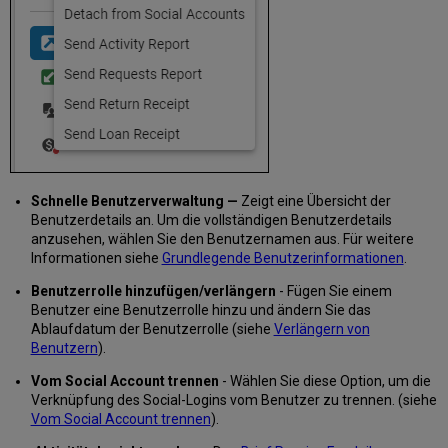
Anzeigeoptionen
für
Ausleihen
Exportieren
von
Ausleihen
Arbeiten
mit
Ausleihen
Ausleihe
Schnelle Benutzerverwaltung —
Zeigt eine Übersicht der
von
Benutzerdetails an. Um die vollständigen Benutzerdetails
Exemplaren
anzusehen, wählen Sie den Benutzernamen aus. Für weitere
Aktualisierung
Informationen siehe
Grundlegende Benutzerinformationen
.
des
Fälligkeitsdatums
Benutzerrolle hinzufügen/verlängern
- Fügen Sie einem
für
Benutzer eine Benutzerrolle hinzu und ändern Sie das
ausgeliehene
Ablaufdatum der Benutzerrolle (siehe
Verlängern von
Exemplare
Benutzern
).
Ausleihnotizen
Vom Social Account trennen
- Wählen Sie diese Option, um die
verwalten
Verknüpfung des Social-Logins vom Benutzer zu trennen. (siehe
Erstellen
Vom Social Account trennen
).
eines
neuen