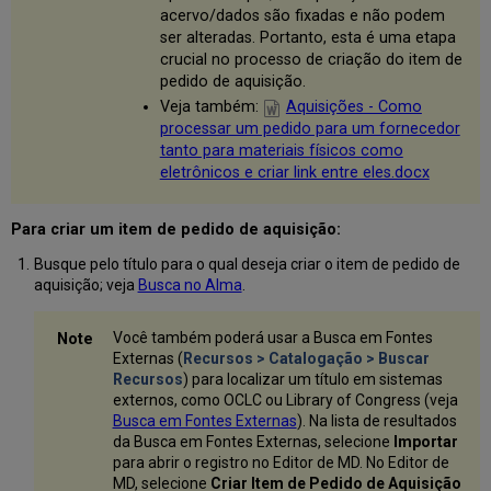
acervo/dados são fixadas e não podem
Acervo
a
ser alteradas. Portanto, esta é uma etapa
um
crucial no processo de criação do item de
Item
pedido de aquisição.
de
Veja também:
Aquisições - Como
Pedido
processar um pedido para um fornecedor
de
tanto para materiais físicos como
Aquisição
eletrônicos e criar link entre eles.docx
para
um
Recurso
Para criar um item de pedido de aquisição:
Eletrônico
Busque pelo título para o qual deseja criar o item de pedido de
Seção
aquisição; veja
Busca no Alma
.
de
Coleções
Encomendadas
Você também poderá usar a Busca em Fontes
(Recursos
Externas (
Recursos > Catalogação > Buscar
Eletrônicos)
Recursos
) para localizar um título em sistemas
externos, como OCLC ou Library of Congress (veja
Campos
Busca em Fontes Externas
). Na lista de resultados
da
da Busca em Fontes Externas, selecione
Importar
Seção
para abrir o registro no Editor de MD. No Editor de
de
MD, selecione
Criar Item de Pedido de Aquisição
Coleções