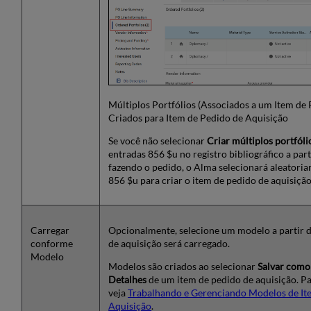
Fatura
Seção
de
Itens
de
Pedido
de
Aquisição
Múltiplos Portfólios (Associados a um Item de
Associados
Criados para Item de Pedido de Aquisição
Seção
Se você não selecionar
Criar múltiplos portfóli
de
entradas 856 $u no registro bibliográfico a part
Comunicação
fazendo o pedido, o Alma selecionará aleatori
com
856 $u para criar o item de pedido de aquisição
Fornecedores
Seção
de
Histórico
Carregar
Opcionalmente, selecione um modelo a partir d
Seção
conforme
de aquisição será carregado.
de
Modelo
Modelos são criados ao selecionar
Salvar com
Anexos
Detalhes
de um item de pedido de aquisição. P
Continuar
veja
Trabalhando e Gerenciando Modelos de It
o
Aquisição
.
Processamento