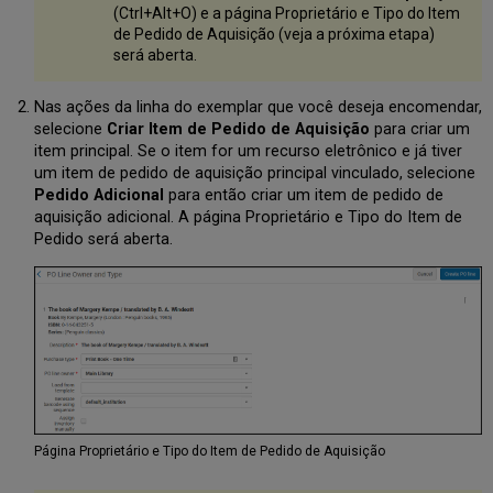
(Ctrl+Alt+O) e a página Proprietário e Tipo do Item
Encomendadas
de Pedido de Aquisição (veja a próxima etapa)
Editar
será aberta.
Informações
da
Coleção
Nas ações da linha do exemplar que você deseja encomendar,
Alterar
selecione
Criar Item de Pedido de Aquisição
para criar um
a
item principal. Se o item for um recurso eletrônico e já tiver
Coleção
um item de pedido de aquisição principal vinculado, selecione
que
Pedido Adicional
para então criar um item de pedido de
Está
aquisição adicional. A página Proprietário e Tipo do Item de
Sendo
Pedido será aberta.
Encomendada
Adicionar
Acervo
a
um
Item
de
Pedido
de
Aquisição
Página Proprietário e Tipo do Item de Pedido de Aquisição
para
uma