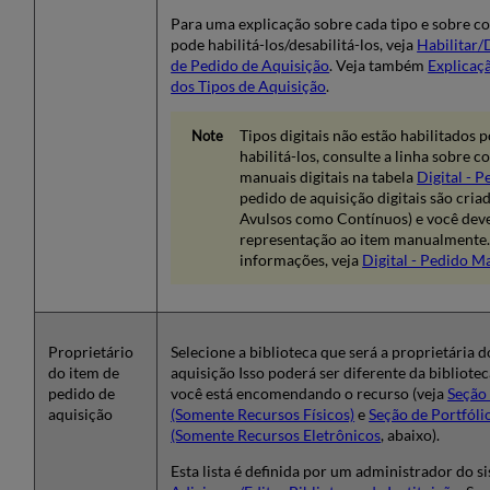
de
Aquisição
Para uma explicação sobre cada tipo e sobre 
para
pode habilitá-los/desabilitá-los, veja
Habilitar/D
uma
de Pedido de Aquisição
. Veja também
Explicaç
Representação
dos Tipos de Aquisição
.
Digital
Visualizar
Tipos digitais não estão habilitados 
Informações
habilitá-los, consulte a linha sobre 
da
manuais digitais na tabela
Digital - 
Representação
pedido de aquisição digitais são cria
Digital
Avulsos como Contínuos) e você deve
Seção
representação ao item manualmente.
de
informações, veja
Digital - Pedido M
Itens
em
Cobrança
Seção
Proprietário
Selecione a biblioteca que será a proprietária 
de
do item de
aquisição Isso poderá ser diferente da bibliotec
Informações
pedido de
você está encomendando o recurso (veja
Seção
do
aquisição
(Somente Recursos Físicos)
e
Seção de Portfól
Fornecedor
(Somente Recursos Eletrônicos
, abaixo).
Seção
Esta lista é definida por um administrador do s
de