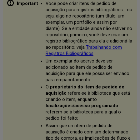
Portfólios
Você pode criar itens de pedido de
Encomendados
aquisição para registros bibliográficos - ou
(Somente
seja, algo no repositório (um título, um
Recursos
exemplar, um portfólio e assim por
Eletrônicos)
diante). Se a entidade ainda não estiver no
Campos
repositório, primeiro, você deve criar um
da
registro bibliográfico para ela e adicioná-la
Seção
ao repositório; veja
Trabalhando com
de
Registros Bibliográficos
.
Portfólios
Um exemplar do acervo deve ser
Encomendados
adicionado ao item de pedido de
Editar
aquisição para que ele possa ser enviado
Informações
para empacotamento.
do
O
proprietário do item de pedido de
Portfólio
aquisição
refere-se à biblioteca que está
Alterar
criando o item, enquanto
o
localizações/acesso programado
Portfólio
referem-se à biblioteca para a qual o
que
pedido foi feito;
Está
Assim que um item de pedido de
Sendo
Encomendado
aquisição é criado com um determinado
tipo de compra, as implicações de fluxo e
Adicionar