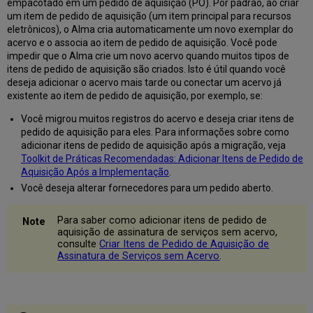
empacotado em um pedido de aquisição (PO). Por padrão, ao criar
Contínuos)
um item de pedido de aquisição (um item principal para recursos
Modificar
eletrônicos), o Alma cria automaticamente um novo exemplar do
Informações
acervo e o associa ao item de pedido de aquisição. Você pode
de
impedir que o Alma crie um novo acervo quando muitos tipos de
Itens
itens de pedido de aquisição são criados. Isto é útil quando você
Físicos
deseja adicionar o acervo mais tarde ou conectar um acervo já
Adicionar
existente ao item de pedido de aquisição, por exemplo, se:
Exemplares
ou
Você migrou muitos registros do acervo e deseja criar itens de
Coleções
pedido de aquisição para eles. Para informações sobre como
de
adicionar itens de pedido de aquisição após a migração, veja
um
Toolkit de Práticas Recomendadas: Adicionar Itens de Pedido de
Recurso
Aquisição Após a Implementação
.
Físico
Você deseja alterar fornecedores para um pedido aberto.
a
um
Para saber como adicionar itens de pedido de
Item
aquisição de assinatura de serviços sem acervo,
de
consulte
Criar Itens de Pedido de Aquisição de
Pedido
Assinatura de Serviços sem Acervo
.
de
Aquisição
Seção
de