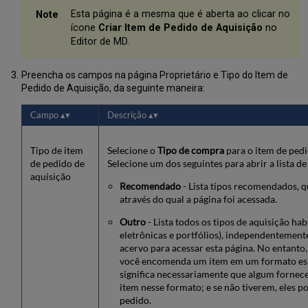
Coleção
Esta página é a mesma que é aberta ao clicar no
Eletrônica
ícone
Criar Item de Pedido de Aquisição
no
Seção
Editor de MD.
de
Representações
Preencha os campos na página Proprietário e Tipo do Item de
Encomendadas
Pedido de Aquisição, da seguinte maneira:
(Somente
Recursos
Campo
Descrição
Digitais)
Campos
da
Tipo de item
Selecione o
Tipo de compra
para o item de pedi
Seção
de pedido de
Selecione um dos seguintes para abrir a lista d
de
aquisição
Recomendado
- Lista tipos recomendados, 
Representações
através do qual a página foi acessada.
Encomendadas
Adicionar
Outro
- Lista todos os tipos de aquisição hab
Acervo
eletrônicas e portfólios), independentement
a
acervo para acessar esta página. No entanto
um
você encomenda um item em um formato espe
Item
significa necessariamente que algum fornec
de
item nesse formato; e se não tiverem, eles p
Pedido
pedido.