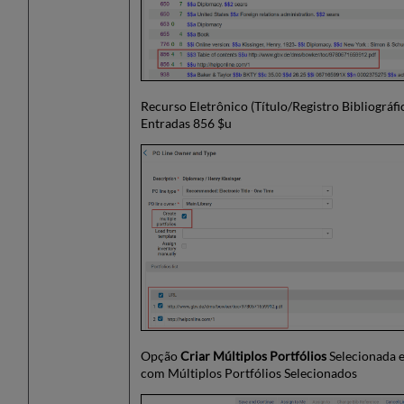
Pedidos
Contínuos)
Seção
de
Usuários
Interessados
Recurso Eletrônico (Título/Registro Bibliográf
Seção
Entradas 856 $u
de
Códigos
para
Relatório
Seção
de
Notas
Seção
de
Descrição
de
BIB
Seção
Opção
Criar Múltiplos Portfólios
Selecionada 
de
com Múltiplos Portfólios Selecionados
Itens
da