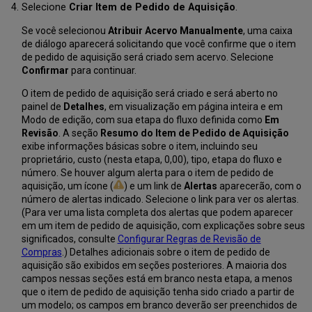
Selecione
Criar Item de Pedido de Aquisição
.
Se você selecionou
Atribuir Acervo Manualmente
, uma caixa
de diálogo aparecerá solicitando que você confirme que o item
de pedido de aquisição será criado sem acervo. Selecione
Confirmar
para continuar.
O item de pedido de aquisição será criado e será aberto no
painel de
Detalhes
, em visualização em página inteira e em
Modo de edição, com sua etapa do fluxo definida como
Em
Revisão
. A seção
Resumo do Item de Pedido de Aquisição
exibe informações básicas sobre o item, incluindo seu
proprietário, custo (nesta etapa, 0,00), tipo, etapa do fluxo e
número. Se houver algum alerta para o item de pedido de
aquisição, um ícone (
) e um link de
Alertas
aparecerão, com o
número de alertas indicado. Selecione o link para ver os alertas.
(Para ver uma lista completa dos alertas que podem aparecer
em um item de pedido de aquisição, com explicações sobre seus
significados, consulte
Configurar Regras de Revisão de
Compras
.) Detalhes adicionais sobre o item de pedido de
aquisição são exibidos em seções posteriores. A maioria dos
campos nessas seções está em branco nesta etapa, a menos
que o item de pedido de aquisição tenha sido criado a partir de
um modelo; os campos em branco deverão ser preenchidos de