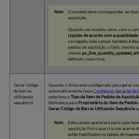
do
Novo
O modelo deve corresponder ao tipo 
Item
aquisição.
de
Pedido
Quando um modelo salvo, com o ca
de
Líquido de acordo com a quantidade 
Aquisição
carregado, este campo também é des
pedido de aquisição criado, mesmo 
cliente
po_line_quantity_updated_w
definido como true.
Gerar código
Quando o Alma está configurado para gerar cód
de barras
automaticamente (veja
Configurar Geração de 
utilizando
seleciona o
Tipo de Item de Pedido de Aquisiçã
sequência
biblioteca para
Proprietário do Item de Pedido
Gerar Código de Barras Utilizando Sequência
a
Este campo aparecerá para cada item
aquisição físico que cria um acervo d
estão habilitados na tabela de mape