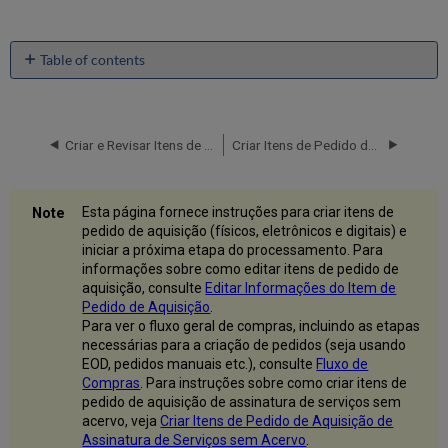
Table of contents
Criar
Item
de
Pedido
Criar e Revisar Itens de Pedido de Aquisição - Visão Geral
Criar Itens de Pedido de Aquisição com Pedidos em Tempo Real
de
Aquisição
Adicionar
Esta página fornece instruções para criar itens de
Informações
pedido de aquisição (físicos, eletrônicos e digitais) e
ao
iniciar a próxima etapa do processamento. Para
Novo
informações sobre como editar itens de pedido de
Item
aquisição, consulte
Editar Informações do Item de
de
Pedido de Aquisição
.
Pedido
Para ver o fluxo geral de compras, incluindo as etapas
de
necessárias para a criação de pedidos (seja usando
Aquisição
EOD, pedidos manuais etc.), consulte
Fluxo de
Seção
Compras
. Para instruções sobre como criar itens de
de
pedido de aquisição de assinatura de serviços sem
Resumo
acervo, veja
Criar Itens de Pedido de Aquisição de
do
Assinatura de Serviços sem Acervo
.