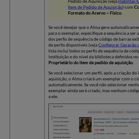
Pedido de Aquisição (veja
Habilitar/
Item de Pedido de Aquisição
) com
Co
Formato do Acervo
=
Físico
.
Se você desejar que o Alma gere automaticame
para o exemplar, especifique a sequência a ser
dos perfis de sequência de código de barras ex
de perfis disponíveis (veja
Configurar Geração 
lista inclui todos os perfis de sequência de códi
instituição e do nível da biblioteca definidos n
Proprietário do item de pedido de aquisição
.
Se você selecionar um perfil, após a criação do
aquisição, o Alma criará um exemplar com o có
automaticamente. Se você não selecionar nenh
exemplar ainda será criado, mas nenhum código
a ele.