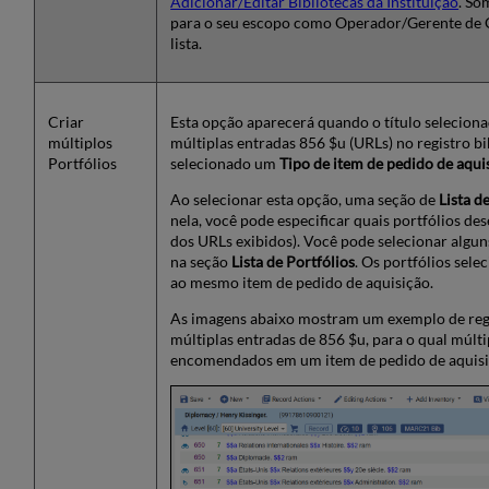
Adicionar/Editar Bibliotecas da Instituição
. So
Preços
para o seu escopo como Operador/Gerente de
e
lista.
Verbas
Seção
de
Informações
Criar
Esta opção aparecerá quando o título seleciona
de
múltiplos
múltiplas entradas 856 $u (URLs) no registro bib
Recebimento
Portfólios
selecionado um
Tipo de item de pedido de aqui
(Somente
Recursos
Ao selecionar esta opção, uma seção de
Lista d
físicos)
nela, você pode especificar quais portfólios de
Seção
dos URLs exibidos). Você pode selecionar algun
de
na seção
Lista de Portfólios
. Os portfólios sel
Informações
ao mesmo item de pedido de aquisição.
de
As imagens abaixo mostram um exemplo de regi
Ativação
múltiplas entradas de 856 $u, para o qual múlti
(Somente
encomendados em um item de pedido de aquisi
Recursos
Eletrônicos)
Informações
de
Renovação
(Somente