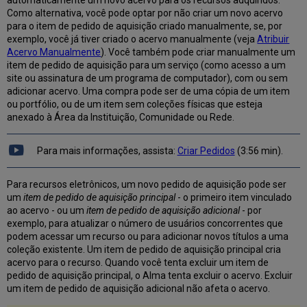
automaticamente um novo acervo para os recursos adquiridos.
de
Como alternativa, você pode optar por não criar um novo acervo
Aquisição
para o item de pedido de aquisição criado manualmente, se, por
Métodos
exemplo, você já tiver criado o acervo manualmente (veja
Atribuir
de
Acervo Manualmente
). Você também pode criar manualmente um
Aquisição
item de pedido de aquisição para um serviço (como acesso a um
Seção
site ou assinatura de um programa de computador), com ou sem
de
adicionar acervo. Uma compra pode ser de uma cópia de um item
Recursos
ou portfólio, ou de um item sem coleções físicas que esteja
Encomendados
anexado à Área da Instituição, Comunidade ou Rede.
Criação
Inicial
Para mais informações, assista:
Criar Pedidos
(3:56 min).
Itens
ou
Para recursos eletrônicos, um novo pedido de aquisição pode ser
Coleções
um
item de pedido de aquisição principal
- o primeiro item vinculado
Físicas
ao acervo - ou um
item de pedido de aquisição adicional
- por
Associados
exemplo, para atualizar o número de usuários concorrentes que
Paginação
podem acessar um recurso ou para adicionar novos títulos a uma
Seções
coleção existente. Um item de pedido de aquisição principal cria
de
acervo para o recurso. Quando você tenta excluir um item de
Itens
pedido de aquisição principal, o Alma tenta excluir o acervo. Excluir
Encomendados
um item de pedido de aquisição adicional não afeta o acervo.
(Somente