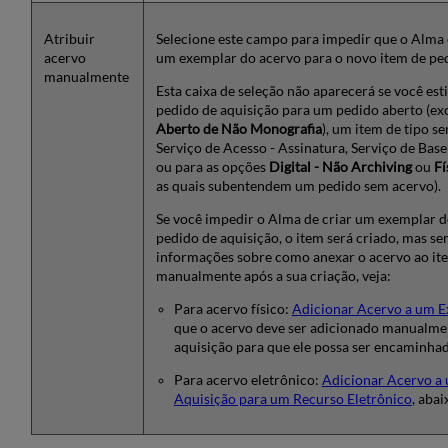
Atribuir
Selecione este campo para impedir que o Alma
acervo
um exemplar do acervo para o novo item de ped
manualmente
Esta caixa de seleção não aparecerá se você es
pedido de aquisição para um pedido aberto (ex
Aberto de Não Monografia
), um item de tipo s
Serviço de Acesso - Assinatura, Serviço de Base
ou para as opções
Digital - Não Archiving
ou
Fí
as quais subentendem um pedido sem acervo).
Se você impedir o Alma de criar um exemplar d
pedido de aquisição, o item será criado, mas s
informações sobre como anexar o acervo ao it
manualmente após a sua criação, veja:
Para acervo físico:
Adicionar Acervo a um 
que o acervo deve ser adicionado manualmen
aquisição para que ele possa ser encaminh
Para acervo eletrônico:
Adicionar Acervo a 
Aquisição para um Recurso Eletrônico
, abai