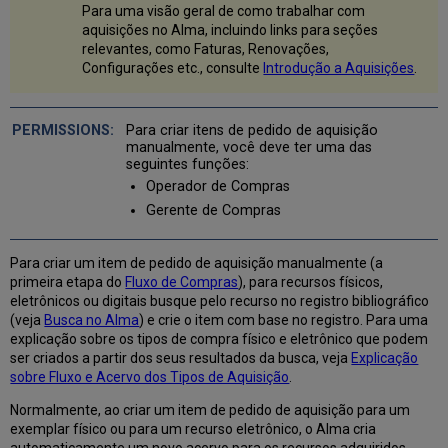
Item
Para uma visão geral de como trabalhar com
de
aquisições no Alma, incluindo links para seções
Pedido
relevantes, como Faturas, Renovações,
de
Configurações etc., consulte
Introdução a Aquisições
.
Aquisição
Seção
de
Para criar itens de pedido de aquisição
manualmente, você deve ter uma das
Informações
seguintes funções:
do
Item
Operador de Compras
de
Gerente de Compras
Pedido
de
Aquisição
Para criar um item de pedido de aquisição manualmente (a
primeira etapa do
Fluxo de Compras
), para recursos físicos,
Campos
eletrônicos ou digitais busque pelo recurso no registro bibliográfico
da
(veja
Busca no Alma
) e crie o item com base no registro. Para uma
Seção
explicação sobre os tipos de compra físico e eletrônico que podem
de
ser criados a partir dos seus resultados da busca, veja
Explicação
Informações
sobre Fluxo e Acervo dos Tipos de Aquisição
.
do
Item
Normalmente, ao criar um item de pedido de aquisição para um
de
exemplar físico ou para um recurso eletrônico, o Alma cria
Pedido