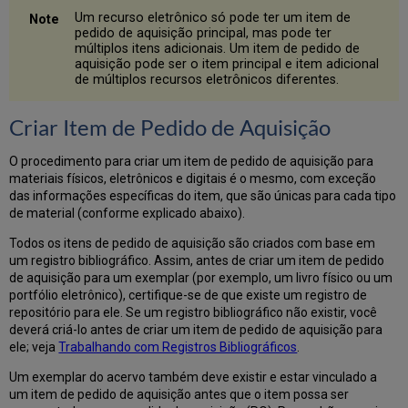
Recursos
Um recurso eletrônico só pode ter um item de
Físicos)
pedido de aquisição principal, mas pode ter
Campos
múltiplos itens adicionais. Um item de pedido de
aquisição pode ser o item principal e item adicional
da
de múltiplos recursos eletrônicos diferentes.
Seção
de
Itens
Criar Item de Pedido de Aquisição
Encomendados
(Somente
O procedimento para criar um item de pedido de aquisição para
Itens
materiais físicos, eletrônicos e digitais é o mesmo, com exceção
Físicos
das informações específicas do item, que são únicas para cada tipo
Avulsos)
de material (conforme explicado abaixo).
Campos
da
Todos os itens de pedido de aquisição são criados com base em
Seção
um registro bibliográfico. Assim, antes de criar um item de pedido
de
de aquisição para um exemplar (por exemplo, um livro físico ou um
Coleções
portfólio eletrônico), certifique-se de que existe um registro de
Físicas
repositório para ele. Se um registro bibliográfico não existir, você
para
deverá criá-lo antes de criar um item de pedido de aquisição para
Itens
ele; veja
Trabalhando com Registros Bibliográficos
.
Encomendados
Um exemplar do acervo também deve existir e estar vinculado a
(Itens
um item de pedido de aquisição antes que o item possa ser
Físicos